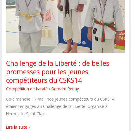
de
compétition
pour
nos
jeunes
karatékas
!
Challenge de la Liberté : de belles
promesses pour les jeunes
compétiteurs du CSKS14
Compétition de karaté
/
Bernard Renay
Ce dimanche 17 mai, nos jeunes compétiteurs du CSKS14
étaient engagés au Challenge de la Liberté, organisé à
Hérouville-Saint-Clair
Challenge
Lire la suite »