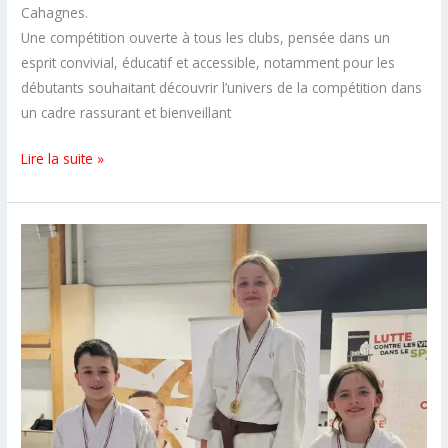
Cahagnes.
Une compétition ouverte à tous les clubs, pensée dans un
esprit convivial, éducatif et accessible, notamment pour les
débutants souhaitant découvrir l’univers de la compétition dans
un cadre rassurant et bienveillant
Tournoi
Lire la suite »
interclubs
du
SK
Aunay
/
Cahagnes
:
une
belle
première
expérience