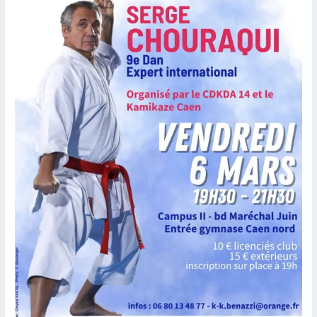
Karaté
Kata
2026
–
Résultats
Minimes
Cadets
et
Juniors
à
Deauville