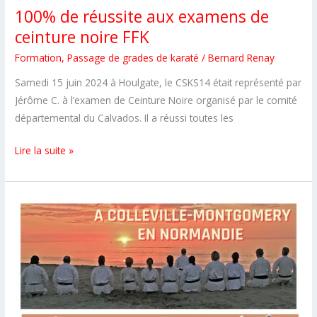
100% de réussite aux examens de
ceinture noire FFK
Formation
,
Passage de grades de karaté
/
Bernard Renay
Samedi 15 juin 2024 à Houlgate, le CSKS14 était représenté par
Jérôme C. à l’examen de Ceinture Noire organisé par le comité
départemental du Calvados. Il a réussi toutes les
100%
Lire la suite »
de
réussite
aux
examens
de
ceinture
noire
FFK