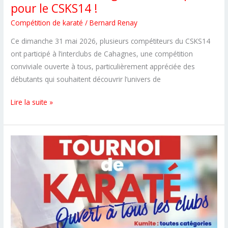
pour le CSKS14 !
Compétition de karaté
/
Bernard Renay
Ce dimanche 31 mai 2026, plusieurs compétiteurs du CSKS14
ont participé à l’interclubs de Cahagnes, une compétition
conviviale ouverte à tous, particulièrement appréciée des
débutants qui souhaitent découvrir l’univers de
Interclubs
Lire la suite »
de
Cahagnes
:
carton
plein
pour
le
CSKS14
!