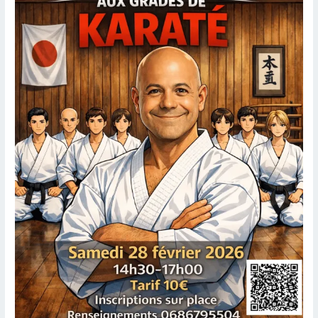
à
Caen