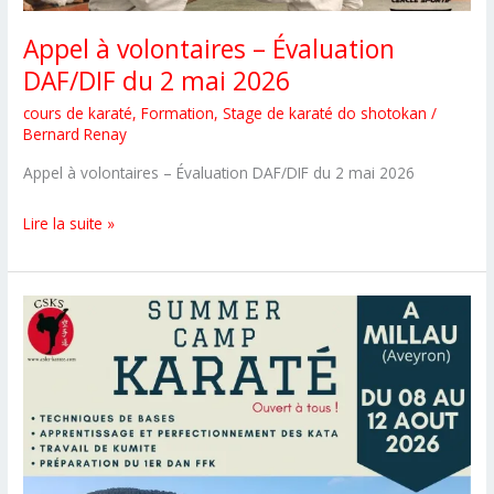
Appel à volontaires – Évaluation
DAF/DIF du 2 mai 2026
cours de karaté
,
Formation
,
Stage de karaté do shotokan
/
Bernard Renay
Appel à volontaires – Évaluation DAF/DIF du 2 mai 2026
Appel
Lire la suite »
à
volontaires
–
Évaluation
DAF/DIF
du
2
mai
2026