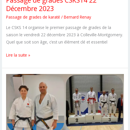
Passage de grades CSKS14 22
Décembre 2023
Passage de grades de karaté
/
Bernard Renay
Le CSKS 14 organise le premier passage de grades de la
saison le vendredi 22 décembre 2023 à Colleville-Montgomery.
Quel que soit son âge, c’est un élément clé et essentiel
Passage
Lire la suite »
de
grades
CSKS14
22
Décembre
2023