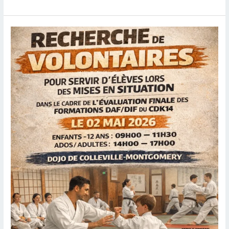
de
la
Liberté
:
de
belles
promesses
pour
les
jeunes
compétiteurs
du
CSKS14