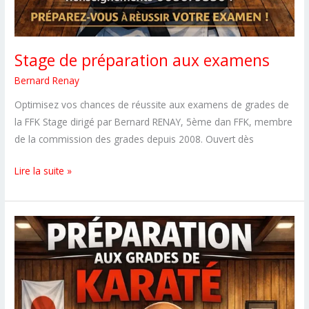
Stage de préparation aux examens
Bernard Renay
Optimisez vos chances de réussite aux examens de grades de
la FFK Stage dirigé par Bernard RENAY, 5ème dan FFK, membre
de la commission des grades depuis 2008. Ouvert dès
Stage
Lire la suite »
de
préparation
aux
examens