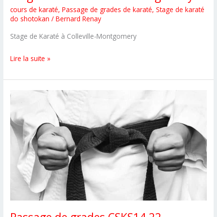
cours de karaté
,
Passage de grades de karaté
,
Stage de karaté
do shotokan
/
Bernard Renay
Stage de Karaté à Colleville-Montgomery
Stage
Lire la suite »
CSKS
à
Colleville-
Montgomery