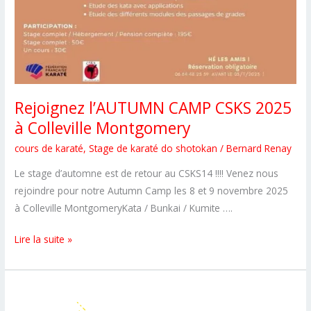
Rejoignez l’AUTUMN CAMP CSKS 2025
à Colleville Montgomery
cours de karaté
,
Stage de karaté do shotokan
/
Bernard Renay
Le stage d’automne est de retour au CSKS14 !!!! Venez nous
rejoindre pour notre Autumn Camp les 8 et 9 novembre 2025
à Colleville MontgomeryKata / Bunkai / Kumite ….
Rejoignez
Lire la suite »
l’AUTUMN
CAMP
CSKS
2025