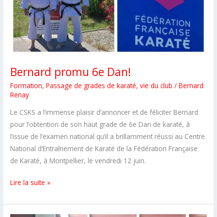
Bernard promu 6e Dan!
Formation
,
Passage de grades de karaté
,
vie du club
/
Bernard
Renay
Le CSKS a l’immense plaisir d’annoncer et de féliciter Bernard
pour l’obtention de son haut grade de 6e Dan de karaté, à
l’issue de l’examen national qu’il a brillamment réussi au Centre
National d’Entraînement de Karaté de la Fédération Française
de Karaté, à Montpellier, le vendredi 12 juin.
Bernard
Lire la suite »
promu
6e