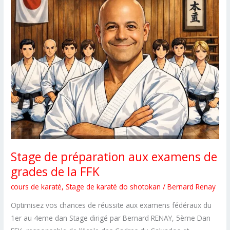
Stage de préparation aux examens de
grades de la FFK
cours de karaté
,
Stage de karaté do shotokan
/
Bernard Renay
Optimisez vos chances de réussite aux examens fédéraux du
1er au 4eme dan Stage dirigé par Bernard RENAY, 5ème Dan