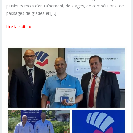
plusieurs mois d’entraînement, de stages, de compétitions, de
passages de grades et […]
Une
Lire la suite »
belle
fin
de
saison
pour
le
CSKS14