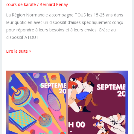
cours de karaté
/
Bernard Renay
La Région Normandie accompagne TOUS les 15-25 ans dans
leur quotidien avec un dispositif d’aides spécifiquement conçu
pour répondre à leurs besoins et à leurs envies. Grâce au
dispositif ATOUT
Renouvellement
Lire la suite »
de
la
convention
ATOUT
NORMANDIE