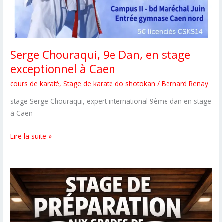
Serge Chouraqui, 9e Dan, en stage
exceptionnel à Caen
cours de karaté
,
Stage de karaté do shotokan
/
Bernard Renay
stage Serge Chouraqui, expert international 9ème dan en stage
à Caen
Serge
Lire la suite »
Chouraqui,
9e
Dan,
en
stage
exceptionnel