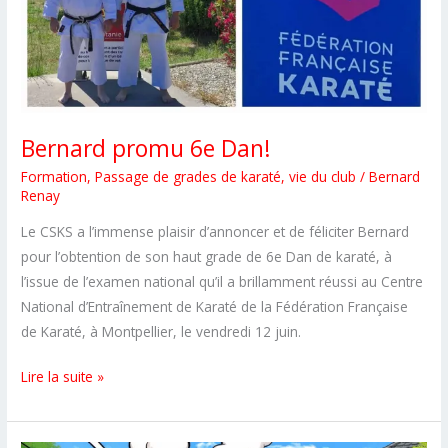
Bernard promu 6e Dan!
Formation
,
Passage de grades de karaté
,
vie du club
/
Bernard
Renay
Le CSKS a l’immense plaisir d’annoncer et de féliciter Bernard
pour l’obtention de son haut grade de 6e Dan de karaté, à
l’issue de l’examen national qu’il a brillamment réussi au Centre
National d’Entraînement de Karaté de la Fédération Française
de Karaté, à Montpellier, le vendredi 12 juin.
Bernard
Lire la suite »
promu
6e