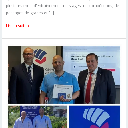
plusieurs mois d’entraînement, de stages, de compétitions, de
passages de grades et […]
Une
Lire la suite »
belle
fin
de
saison
pour
le
CSKS14