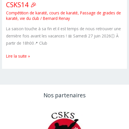
CSKS14 🎉
Compétition de karaté
,
cours de karaté
,
Passage de grades de
karaté
,
vie du club
/
Bernard Renay
La saison touche à sa fin et il est temps de nous retrouver une
dernière fois avant les vacances ! 📅 Samedi 27 juin 2026🕕 À
partir de 18h00📍 Club
🎉
Lire la suite »
Barbecue
de
fin
de
saison
Nos partenaires
du
CSKS14
🎉