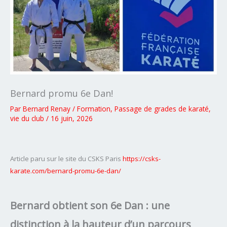
Bernard promu 6e Dan!
Par
Bernard Renay
/
Formation
,
Passage de grades de karaté
,
vie du club
/
16 juin, 2026
Article paru sur le site du CSKS Paris
https://csks-
karate.com/bernard-promu-6e-dan/
Bernard obtient son 6e Dan : une
distinction à la hauteur d’un parcours