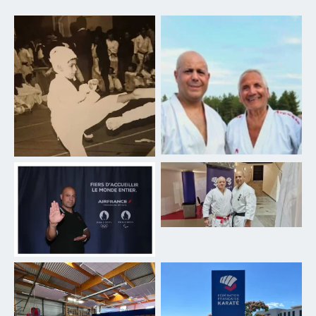
Avec Senseï Serge
les débuts en 1987
Chouraqui
Bernard RENAY et Renaud
Karaté JO Paris2024 Air
RENAY
France
Centre National