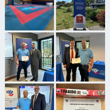
d’Entraînement de la
CNE FFK Castelnau le Lez
Fédération Française de
Karaté
Bernard RENAY, avec Patrice
BELHRITI, Président de la
Avec Bruce Neuffer, DTN de
Commission Supérieure des
la FF Karaté
Grades de la FF Karaté, lors
de la remise de ceinture du
6ème dan 12 juin 2026
Bernard RENAY, avec Gilles
CHERDIEU, Président de la FF
CN6 Diplôme et ceinture
Karaté, lors de la remise de