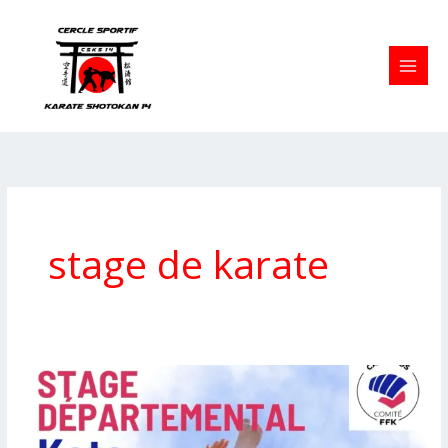
Aller
au
contenu
stage de karate