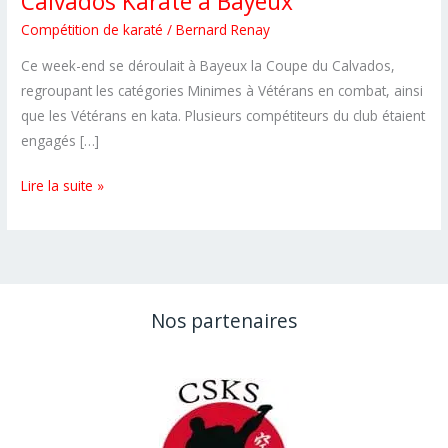
Calvados Karaté à Bayeux
Compétition de karaté
/
Bernard Renay
Ce week-end se déroulait à Bayeux la Coupe du Calvados,
regroupant les catégories Minimes à Vétérans en combat, ainsi
que les Vétérans en kata. Plusieurs compétiteurs du club étaient
engagés […]
CSKS14
Lire la suite »
:
résultats
à
la
Coupe
Nos partenaires
du
Calvados
Karaté
à
Bayeux