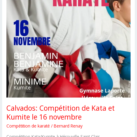
Calvados: Compétition de Kata et
Kumite le 16 novembre
Compétition de karaté
/
Bernard Renay
Compétition Kata/Kumite à Hérouville Saint Clair