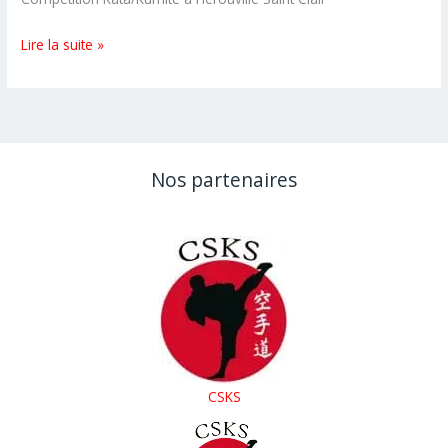
Calvados:
Lire la suite »
Compétition
de
Kata
et
Kumite
Nos partenaires
le
16
novembre
CSKS