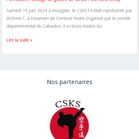
Samedi 15 juin 2024 à Houlgate, le CSKS14 était représenté par
Jérôme C. à l’examen de Ceinture Noire organisé par le comité
départemental du Calvados. Il a réussi toutes les
100%
Lire la suite »
de
réussite
aux
examens
de
Nos partenaires
ceinture
noire
FFK