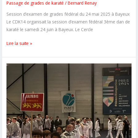
Passage de grades de karaté
/
Bernard Renay
Session d’examen de grades fédéral du 24 mai 2025 à Bayeux
Le CDK14 organisait la session d’examen fédéral 3ème dan de
karaté le samedi 24 juin à Bayeux. Le Cercle
Une
Lire la suite »
nouvelle
ceinture
noire
3ème
dan
au
CSKS14