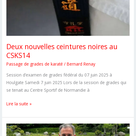
Deux nouvelles ceintures noires au
CSKS14
Passage de grades de karaté
/
Bernard Renay
Session d’examen de grades fédéral du 07 juin 2025 à
Houlgate Samedi 7 juin 2025 Lors de la session de grades qui
se tenait au Centre Sportif de Normandie à
Deux
Lire la suite »
nouvelles
ceintures
noires
au