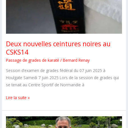
Deux nouvelles ceintures noires au
CSKS14
Passage de grades de karaté
/
Bernard Renay
Session d’examen de grades fédéral du 07 juin 2025 à
Houlgate Samedi 7 juin 2025 Lors de la session de grades qui
se tenait au Centre Sportif de Normandie à
Deux
Lire la suite »
nouvelles
ceintures
noires
au