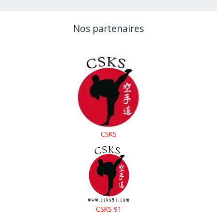
examens
de
Nos partenaires
ceinture
noire
FFK
CSKS
CSKS 91