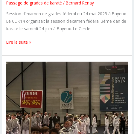
Passage de grades de karaté
/
Bernard Renay
Session d’examen de grades fédéral du 24 mai 2025 à Bayeux
Le CDK14 organisait la session d’examen fédéral 3ème dan de
karaté le samedi 24 juin à Bayeux. Le Cercle
Une
Lire la suite »
nouvelle
ceinture
noire
3ème
dan
au
CSKS14