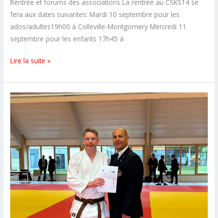
Rentrée et forums des associations La rentrée au CSKS14 se
fera aux dates suivantes: Mardi 10 septembre pour les
ados/adultes19h00 à Colleville-Montgomery Mercredi 11
septembre pour les enfants 17h45 à
Rentrée
Lire la suite »
et
forums
des
associations