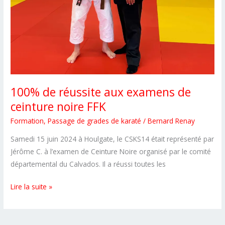
100% de réussite aux examens de
ceinture noire FFK
Formation
,
Passage de grades de karaté
/
Bernard Renay
Samedi 15 juin 2024 à Houlgate, le CSKS14 était représenté par
Jérôme C. à l’examen de Ceinture Noire organisé par le comité
départemental du Calvados. Il a réussi toutes les
100%
Lire la suite »
de
réussite
aux