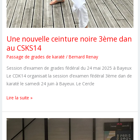
Une nouvelle ceinture noire 3ème dan
au CSKS14
Passage de grades de karaté
/
Bernard Renay
Session d’examen de grades fédéral du 24 mai 2025 à Bayeux
Le CDK14 organisait la session d’examen fédéral 3ème dan de
karaté le samedi 24 juin à Bayeux. Le Cercle
Une
Lire la suite »
nouvelle
ceinture
noire
3ème
dan