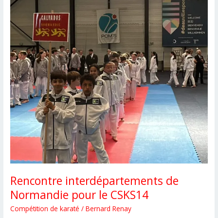
au
CSKS14
Rencontre interdépartements de
Normandie pour le CSKS14
Compétition de karaté
/
Bernard Renay