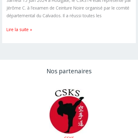
Samedi 15 juin 2024 à Houlgate, le CSKS14 était représenté par
Jérôme C. à l’examen de Ceinture Noire organisé par le comité
départemental du Calvados. Il a réussi toutes les
100%
Lire la suite »
de
réussite
aux
examens
de
Nos partenaires
ceinture
noire
FFK