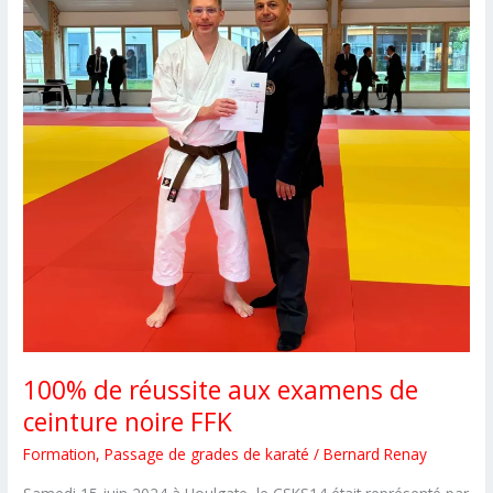
100% de réussite aux examens de
ceinture noire FFK
Formation
,
Passage de grades de karaté
/
Bernard Renay