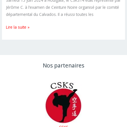
Samedi 15 juin 2024 à Houlgate, le CSKS14 était représenté par
Jérôme C. à l’examen de Ceinture Noire organisé par le comité
départemental du Calvados. Il a réussi toutes les
100%
Lire la suite »
de
réussite
aux
examens
de
Nos partenaires
ceinture
noire
FFK