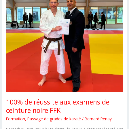
100% de réussite aux examens de
ceinture noire FFK
Formation
,
Passage de grades de karaté
/
Bernard Renay