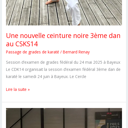
Une nouvelle ceinture noire 3ème dan
au CSKS14
Passage de grades de karaté
/
Bernard Renay
Session d’examen de grades fédéral du 24 mai 2025 à Bayeux
Le CDK14 organisait la session d’examen fédéral 3ème dan de
karaté le samedi 24 juin à Bayeux. Le Cercle
Une
Lire la suite »
nouvelle
ceinture
noire
3ème
dan