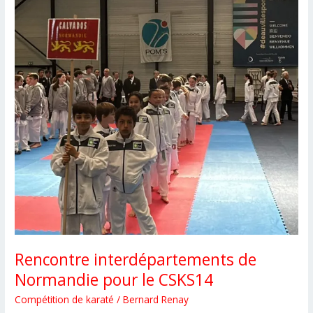
au
CSKS14
Rencontre interdépartements de
Normandie pour le CSKS14
Compétition de karaté
/
Bernard Renay