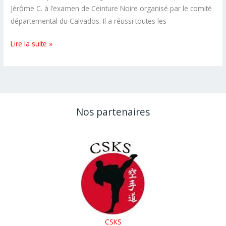
Jérôme C. à l’examen de Ceinture Noire organisé par le comité
départemental du Calvados. Il a réussi toutes les
100%
Lire la suite »
de
réussite
aux
examens
de
Nos partenaires
ceinture
noire
FFK
CSKS