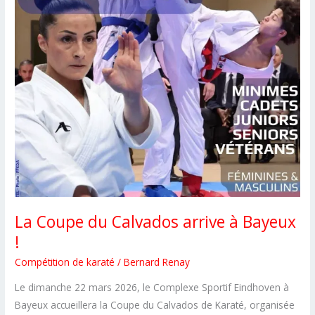
pour
les
jeunes
compétiteurs
du
CSKS14
La Coupe du Calvados arrive à Bayeux
!
Compétition de karaté
/
Bernard Renay
Le dimanche 22 mars 2026, le Complexe Sportif Eindhoven à
Bayeux accueillera la Coupe du Calvados de Karaté, organisée