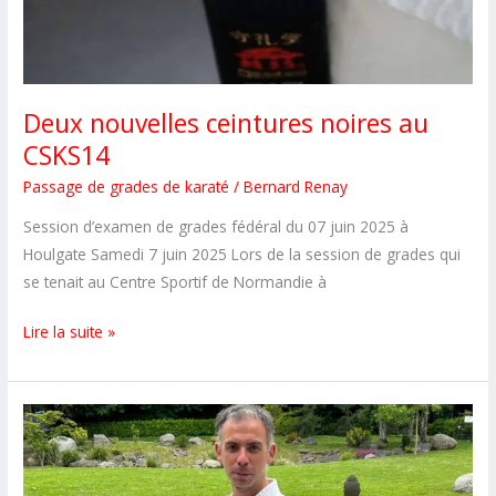
Deux nouvelles ceintures noires au
CSKS14
Passage de grades de karaté
/
Bernard Renay
Session d’examen de grades fédéral du 07 juin 2025 à
Houlgate Samedi 7 juin 2025 Lors de la session de grades qui
se tenait au Centre Sportif de Normandie à
Deux
Lire la suite »
nouvelles
ceintures
noires
au
CSKS14