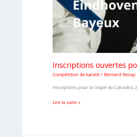
Inscriptions ouvertes p
Compétition de karaté
/
Bernard Renay
Inscriptions pour la coupe du Calvados 
Inscriptions
Lire la suite »
ouvertes
pour
la
coupe