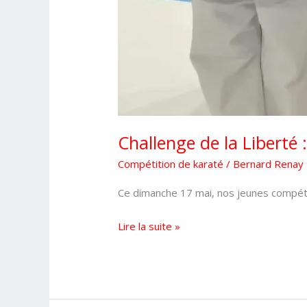
Challenge de la Liberté
Compétition de karaté
/
Bernard Renay
Ce dimanche 17 mai, nos jeunes compétit
Challenge
Lire la suite »
de
la
Liberté
: