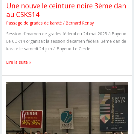
Une nouvelle ceinture noire 3ème dan
au CSKS14
Passage de grades de karaté
/
Bernard Renay
Session d’examen de grades fédéral du 24 mai 2025 à Bayeux
Le CDK14 organisait la session d’examen fédéral 3ème dan de
karaté le samedi 24 juin à Bayeux. Le Cercle
Une
Lire la suite »
nouvelle
ceinture
noire
3ème
dan
au
CSKS14