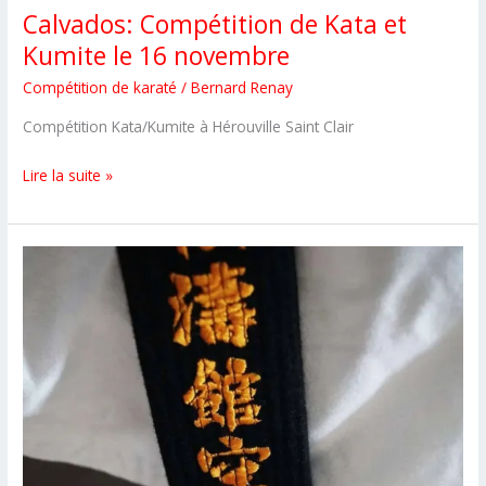
Calvados: Compétition de Kata et
Kumite le 16 novembre
Compétition de karaté
/
Bernard Renay
Compétition Kata/Kumite à Hérouville Saint Clair
Calvados:
Lire la suite »
Compétition
de
Kata
et
Kumite
le
16
novembre