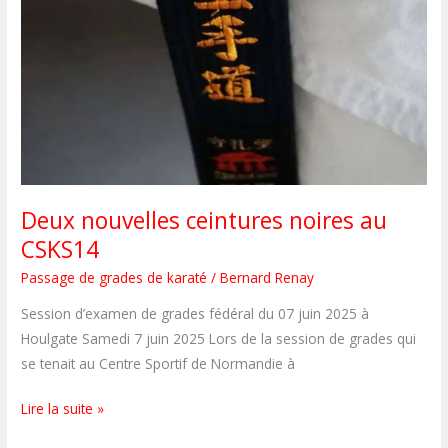
Deux nouvelles ceintures noires au
CSKS14
Passage de grades de karaté
/
Bernard Renay
Session d’examen de grades fédéral du 07 juin 2025 à
Houlgate Samedi 7 juin 2025 Lors de la session de grades qui
se tenait au Centre Sportif de Normandie à
Deux
Lire la suite »
nouvelles