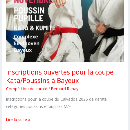
compétiteurs
du
CSKS14
Inscriptions ouvertes pour la coupe
Kata/Poussins à Bayeux
Compétition de karaté
/
Bernard Renay
Inscriptions pour la coupe du Calvados 2025 de Karaté
cétégories poussins et pupilles M/F
Inscriptions
Lire la suite »
ouvertes