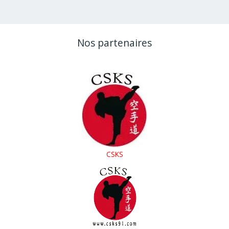
Karaté
au
CSKS14
Nos partenaires
CSKS