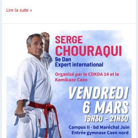
Stage
Lire la suite »
International
de
Bracieux