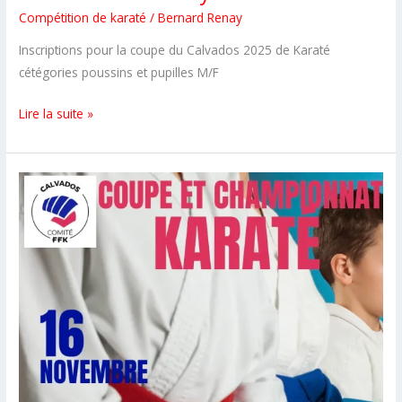
Compétition de karaté
/
Bernard Renay
Inscriptions pour la coupe du Calvados 2025 de Karaté
cétégories poussins et pupilles M/F
Inscriptions
Lire la suite »
ouvertes
pour
la
coupe
Kata/Poussins
à
Bayeux