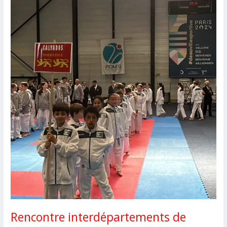
3ème
dan
au
CSKS14
Rencontre interdépartements de