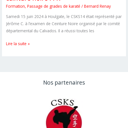
Formation
,
Passage de grades de karaté
/
Bernard Renay
Samedi 15 juin 2024 à Houlgate, le CSKS14 était représenté par
Jérôme C. à l’examen de Ceinture Noire organisé par le comité
départemental du Calvados. Il a réussi toutes les
100%
Lire la suite »
de
réussite
aux
examens
de
Nos partenaires
ceinture
noire
FFK