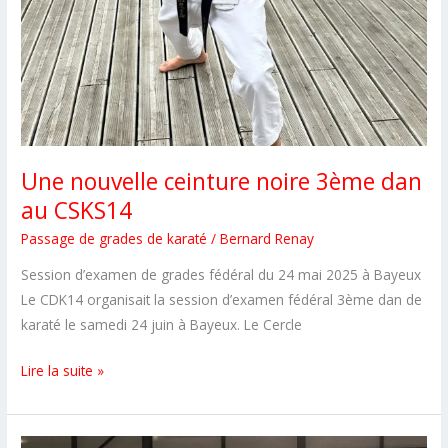
Une nouvelle ceinture noire 3ème dan
au CSKS14
Passage de grades de karaté
/
Bernard Renay
Session d’examen de grades fédéral du 24 mai 2025 à Bayeux
Le CDK14 organisait la session d’examen fédéral 3ème dan de
karaté le samedi 24 juin à Bayeux. Le Cercle
Une
Lire la suite »
nouvelle
ceinture
noire