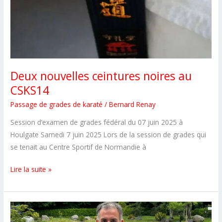
Deux nouvelles ceintures noires au
CSKS14
Passage de grades de karaté
/
Bernard Renay
Session d’examen de grades fédéral du 07 juin 2025 à
Houlgate Samedi 7 juin 2025 Lors de la session de grades qui
se tenait au Centre Sportif de Normandie à
Deux
Lire la suite »
nouvelles
ceintures
noires
au