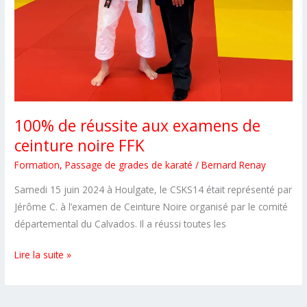
100% de réussite aux examens de
ceinture noire FFK
Formation
,
Passage de grades de karaté
/
Bernard Renay
Samedi 15 juin 2024 à Houlgate, le CSKS14 était représenté par
Jérôme C. à l’examen de Ceinture Noire organisé par le comité
départemental du Calvados. Il a réussi toutes les
100%
Lire la suite »
de
réussite
aux