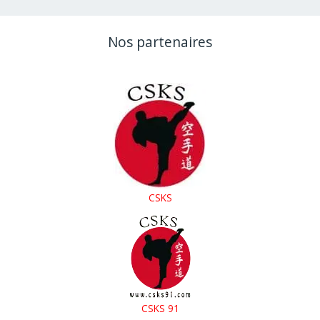
examens
de
Nos partenaires
ceinture
noire
FFK
CSKS
CSKS 91