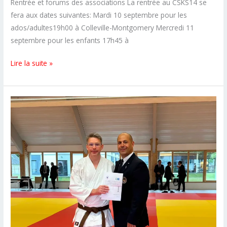
Rentrée et forums des associations La rentrée au CSKS14 se
fera aux dates suivantes: Mardi 10 septembre pour les
ados/adultes19h00 à Colleville-Montgomery Mercredi 11
septembre pour les enfants 17h45 à
Rentrée
Lire la suite »
et
forums
des
associations