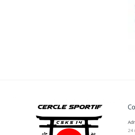
Co
Ad
24 