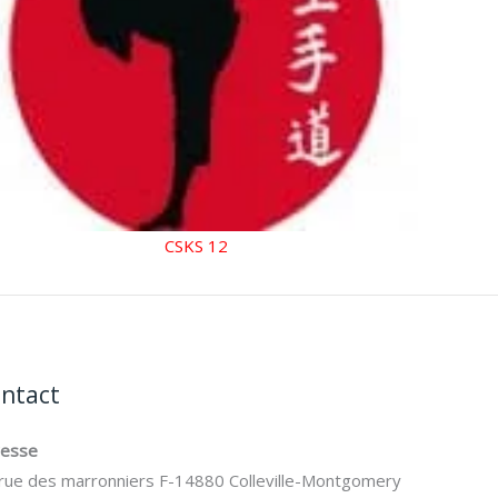
CSKS 12
ntact
resse
rue des marronniers F-14880 Colleville-Montgomery