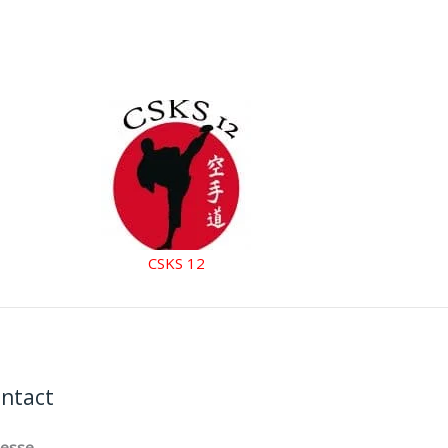
CSKS 12
ntact
resse