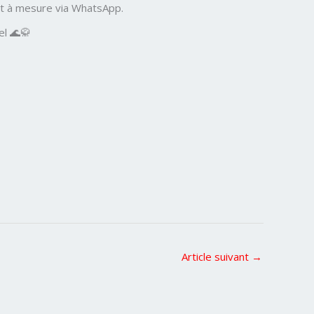
et à mesure via WhatsApp.
el 🌊🥋
Article suivant
→